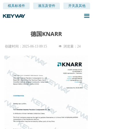
首页
模具标准件
液压及管件
开关及其他
끀
关于我们
产品分类
德国KNARR
新闻资讯
创建时间：
2025-06-13
09:15
넶
浏览量：
24
联系我们