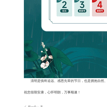
清明是慎终追远、感恩先辈的节日，也是拥抱自然
祝您假期安康，心怀明朗，万事顺遂！
前一个：
无
ꄴ