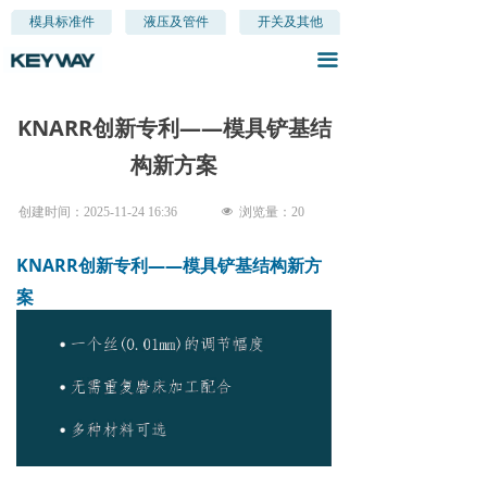
首页
模具标准件
液压及管件
开关及其他
끀
关于我们
产品分类
KNARR创新专利——模具铲基结
构新方案
新闻资讯
创建时间：
2025-11-24
16:36
넶
浏览量：
20
联系我们
KNARR创新专利——模具铲基结构新方
案