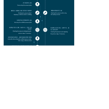
前一个：
无
ꄴ
后一个：
无
ꄲ