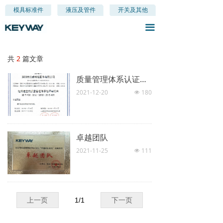
首页
模具标准件
液压及管件
开关及其他
끀
关于我们
产品分类
共
2
篇文章
新闻资讯
质量管理体系认证证书
2021-12-20
180
넶
联系我们
卓越团队
2021-11-25
111
넶
上一页
1
/
1
下一页